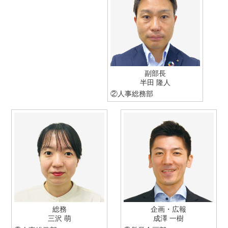
副部長
半田 隆人
②
人事総務部
総務
企画・広報
三沢 萌
成澤 一樹