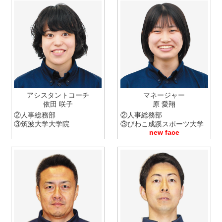
アシスタントコーチ
マネージャー
依田 咲子
原 愛翔
②
人事総務部
②
人事総務部
③
筑波大学大学院
③
びわこ成蹊スポーツ大学
new face