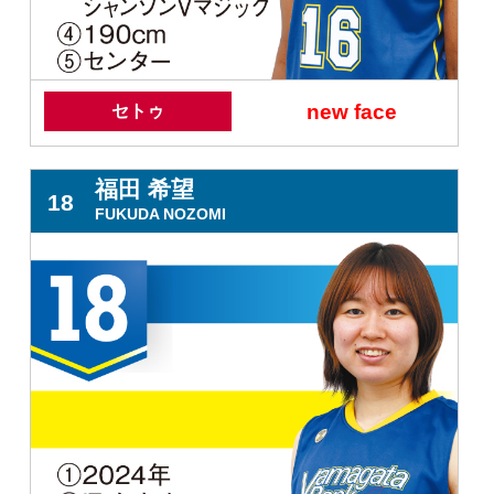
new face
セトゥ
福田 希望
18
FUKUDA NOZOMI