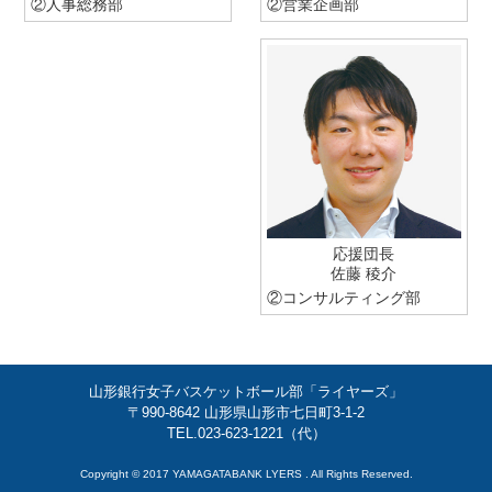
②
人事総務部
②
営業企画部
応援団長
佐藤 稜介
②
コンサルティング部
山形銀行女子バスケットボール部「ライヤーズ」
〒990-8642 山形県山形市七日町3-1-2
TEL.023-623-1221（代）
Copyright © 2017 YAMAGATABANK LYERS . All Rights Reserved.