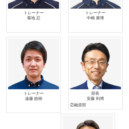
トレーナー
トレーナー
菊地 忍
中嶋 康博
トレーナー
部長
遠藤 皓樹
安藤 利博
②
融資部