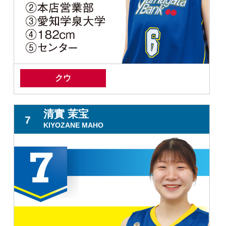
クウ
清實 茉宝
7
KIYOZANE MAHO