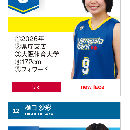
new face
リオ
樋口 沙彩
12
HIGUCHI SAYA