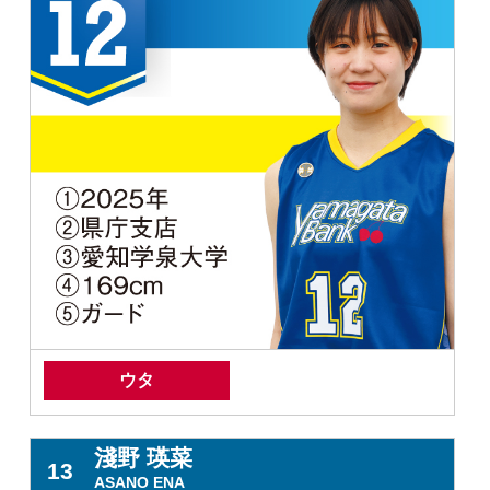
ウタ
淺野 瑛菜
13
ASANO ENA