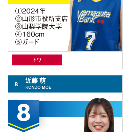
トワ
近藤 萌
8
KONDO MOE