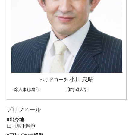
小川 忠晴
ヘッドコーチ
②
人事総務部
③
専修大学
プロフィール
■出身地
山口県下関市