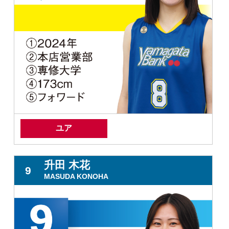
ユア
升田 木花
9
MASUDA KONOHA