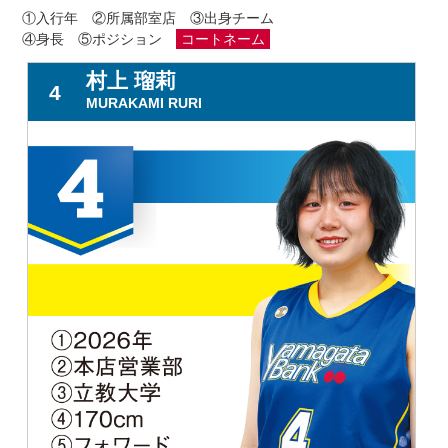
①入行年 ②所属部室店 ③出身チーム
④身長 ⑤ポジション
コートネーム
村上 瑠莉
4
MURAKAMI RURI