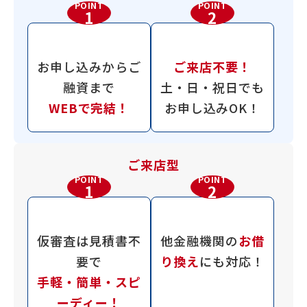
POINT
POINT
1
2
お申し込みから
ご
ご来店不要！
融資まで
土・日・祝日でも
WEBで完結！
お申し込みOK！
ご来店型
POINT
POINT
1
2
仮審査は
見積書不
他金融機関の
お借
要で
り換え
にも
対応！
手軽・簡単・
スピ
ーディー！