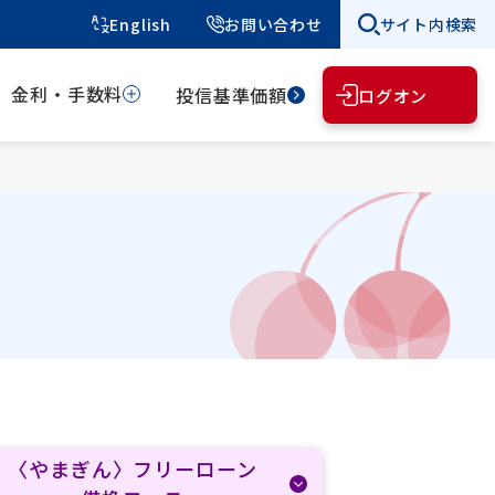
English
お問い合わせ
サイト内検索
金利・手数料
投信基準価額
ログオン
〈やまぎん〉フリーローン