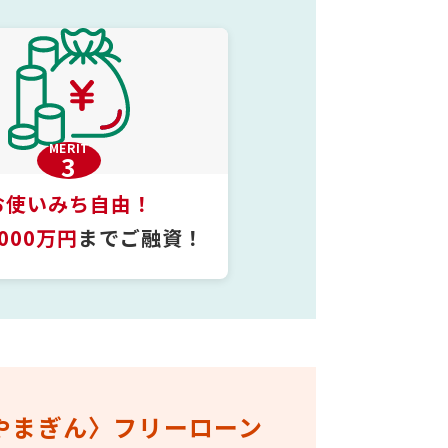
MERIT
3
お使いみち自由！
,000万円
までご融資！
やまぎん〉フリーローン