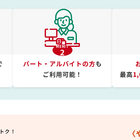
MERIT
2
で
パート・アルバイトの方
も
ご利用可能！
最高
1
トク！
〈