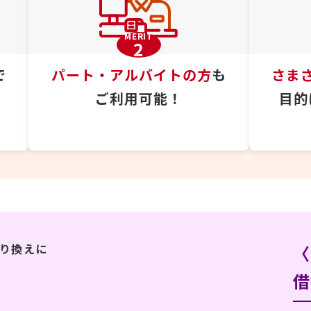
MERIT
2
で
パート・アルバイトの方
も
さま
ご利用可能！
目的
り換えに
〈
借