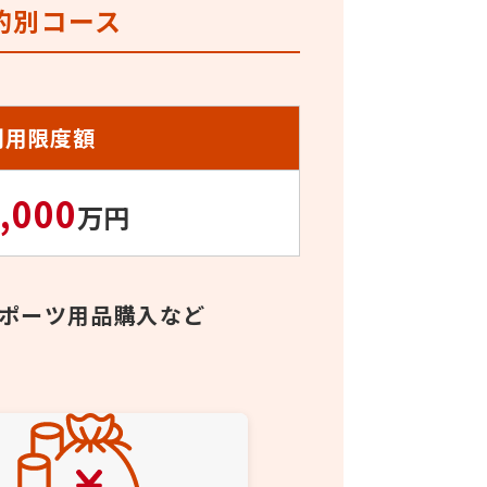
的別コース
利用限度額
,000
万円
ポーツ用品購入など
！