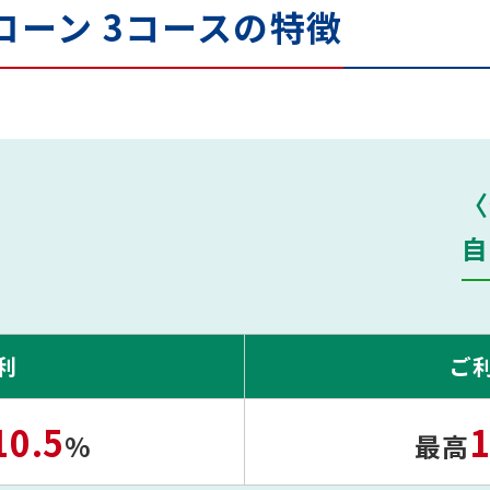
ローン
3コースの特徴
〈
自
利
ご
10.5
1
%
最高