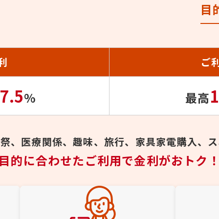
目
利
ご
7.5
1
%
最高
葬祭、
医療関係、趣味、
旅行、家具家電購入、
ス
目的に合わせたご利用で
金利がおトク