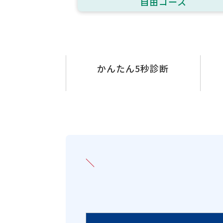
自由コース
かんたん5秒診断